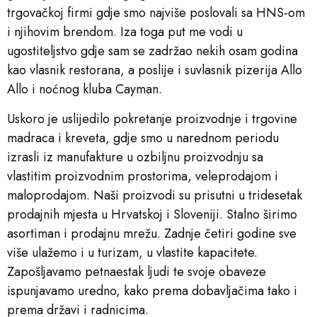
trgovačkoj firmi gdje smo najviše poslovali sa HNS-om
i njihovim brendom. Iza toga put me vodi u
ugostiteljstvo gdje sam se zadržao nekih osam godina
kao vlasnik restorana, a poslije i suvlasnik pizerija Allo
Allo i noćnog kluba Cayman.
Uskoro je uslijedilo pokretanje proizvodnje i trgovine
madraca i kreveta, gdje smo u narednom periodu
izrasli iz manufakture u ozbiljnu proizvodnju sa
vlastitim proizvodnim prostorima, veleprodajom i
maloprodajom. Naši proizvodi su prisutni u tridesetak
prodajnih mjesta u Hrvatskoj i Sloveniji. Stalno širimo
asortiman i prodajnu mrežu. Zadnje četiri godine sve
više ulažemo i u turizam, u vlastite kapacitete.
Zapošljavamo petnaestak ljudi te svoje obaveze
ispunjavamo uredno, kako prema dobavljačima tako i
prema državi i radnicima.