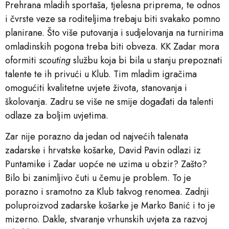
Prehrana mladih sportaša, tjelesna priprema, te odnos
i čvrste veze sa roditeljima trebaju biti svakako pomno
planirane. Što više putovanja i sudjelovanja na turnirima
omladinskih pogona treba biti obveza. KK Zadar mora
oformiti
scouting
službu koja bi bila u stanju prepoznati
talente te ih privući u Klub. Tim mladim igračima
omogućiti kvalitetne uvjete života, stanovanja i
školovanja. Zadru se više ne smije događati da talenti
odlaze za boljim uvjetima.
Zar nije porazno da jedan od najvećih talenata
zadarske i hrvatske košarke, David Pavin odlazi iz
Puntamike i Zadar uopće ne uzima u obzir? Zašto?
Bilo bi zanimljivo čuti u čemu je problem. To je
porazno i sramotno za Klub takvog renomea. Zadnji
poluproizvod zadarske košarke je Marko Banić i to je
mizerno. Dakle, stvaranje vrhunskih uvjeta za razvoj