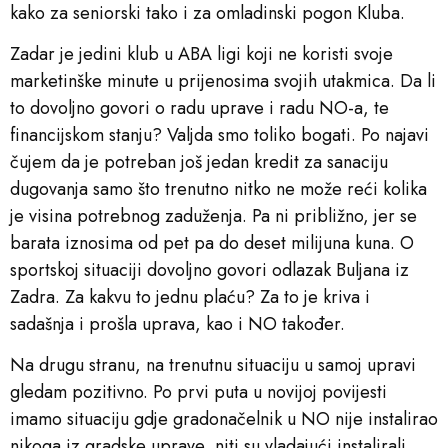
kako za seniorski tako i za omladinski pogon Kluba.
Zadar je jedini klub u ABA ligi koji ne koristi svoje
marketinške minute u prijenosima svojih utakmica. Da li
to dovoljno govori o radu uprave i radu NO-a, te
financijskom stanju? Valjda smo toliko bogati. Po najavi
čujem da je potreban još jedan kredit za sanaciju
dugovanja samo što trenutno nitko ne može reći kolika
je visina potrebnog zaduženja. Pa ni približno, jer se
barata iznosima od pet pa do deset milijuna kuna. O
sportskoj situaciji dovoljno govori odlazak Buljana iz
Zadra. Za kakvu to jednu plaću? Za to je kriva i
sadašnja i prošla uprava, kao i NO također.
Na drugu stranu, na trenutnu situaciju u samoj upravi
gledam pozitivno. Po prvi puta u novijoj povijesti
imamo situaciju gdje gradonačelnik u NO nije instalirao
nikoga iz gradske uprave, niti su vladajući instalirali