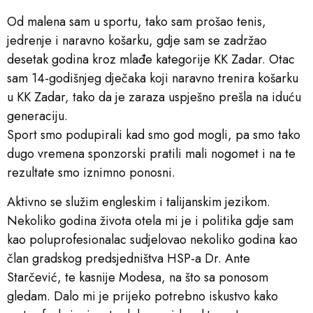
Od malena sam u sportu, tako sam prošao tenis,
jedrenje i naravno košarku, gdje sam se zadržao
desetak godina kroz mlađe kategorije KK Zadar. Otac
sam 14-godišnjeg dječaka koji naravno trenira košarku
u KK Zadar, tako da je zaraza uspješno prešla na iduću
generaciju.
Sport smo podupirali kad smo god mogli, pa smo tako
dugo vremena sponzorski pratili mali nogomet i na te
rezultate smo iznimno ponosni.
Aktivno se služim engleskim i talijanskim jezikom.
Nekoliko godina života otela mi je i politika gdje sam
kao poluprofesionalac sudjelovao nekoliko godina kao
član gradskog predsjedništva HSP-a Dr. Ante
Starčević, te kasnije Modesa, na što sa ponosom
gledam. Dalo mi je prijeko potrebno iskustvo kako