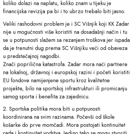
koliko dolazi na naplatu, koliko znam u tijeku je
financijska revizija pa bi i to ubrzo trebalo biti jasno.
Veliki rashodovni problem je i SC Višnjik koji KK Zadar
nije u mogućnosti više koristiti na dosadašnji način i tu
se u potpunosti slažem sa rezanjem troškova jer ispada
da je trenutni dug prema SC Višnjiku veći od obaveza
u predstečajnoj nagodbi.
Znači poprilična katastrofa. Zadar mora naći partnere
na lokalnoj, državnoj i europskoj razini i početi koristiti
EU fondove namijenjene sportu kroz kvalitetne
projekte, bilo na sportskoj infrastrukturi ili promicanju
samog sporta i benefita za zajednicu.
2. Sportska politika mora biti u potpunosti
koordinirana na svim razinama. Počevši od škole
košarke do prve momčadi. Mora postojati kontinuitet
rada i kontinuitet vodstva. Jedino tako se mogu stvoriti