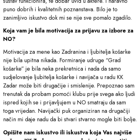
sustav funkcionira, te dobar uvid u aktere. I naravno
puno dobrih i kvalitetnih poznanstava. Bilo je to
zanimljivo iskustvo dok mi se nije sve pomalo zgadilo.
Koja vam je bila motivacija za prijavu za izbore za
NO?
Motivacija za mene kao Zadranina i ljubitelja košarke
nije bila upitna nikada. Formiranje udruge “Grad
košarke” je bila neka prekretnica i nada da samo
sudjelovanje ljubitelja košarke i navijača u radu KK
Zadar može biti drugačije i smislenije. Prepoznao sam
trenutak da probam pomoći klubu prije svega ako ljudi
ispred kojih se i prijavljujem u NO smatraju da sam
toga vrijedan. Navijački puk organiziran na drugačiji
način mi daje nadu da bi stvari stvarno mogle biti bolje.
Opišite nam iskustvo ili iskustva koja Vas najviše