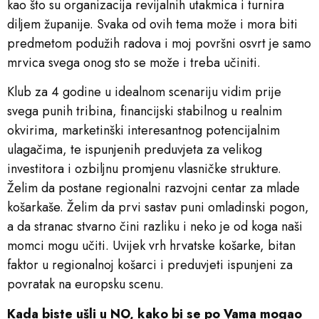
kao što su organizacija revijalnih utakmica i turnira
diljem županije. Svaka od ovih tema može i mora biti
predmetom podužih radova i moj površni osvrt je samo
mrvica svega onog sto se može i treba učiniti.
Klub za 4 godine u idealnom scenariju vidim prije
svega punih tribina, financijski stabilnog u realnim
okvirima, marketinški interesantnog potencijalnim
ulagačima, te ispunjenih preduvjeta za velikog
investitora i ozbiljnu promjenu vlasničke strukture.
Želim da postane regionalni razvojni centar za mlade
košarkaše. Želim da prvi sastav puni omladinski pogon,
a da stranac stvarno čini razliku i neko je od koga naši
momci mogu učiti. Uvijek vrh hrvatske košarke, bitan
faktor u regionalnoj košarci i preduvjeti ispunjeni za
povratak na europsku scenu.
Kada biste ušli u NO, kako bi se po Vama mogao