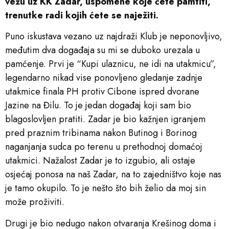
vežu uz KK Zadar, uspomene koje ćete pamtiti,
trenutke radi kojih ćete se naježiti.
Puno iskustava vezano uz najdraži Klub je neponovljivo,
međutim dva događaja su mi se duboko urezala u
pamćenje. Prvi je “Kupi ulaznicu, ne idi na utakmicu”,
legendarno nikad vise ponovljeno gledanje zadnje
utakmice finala PH protiv Cibone ispred dvorane
Jazine na Đilu. To je jedan događaj koji sam bio
blagoslovljen pratiti. Zadar je bio kažnjen igranjem
pred praznim tribinama nakon Butinog i Borinog
naganjanja sudca po terenu u prethodnoj domaćoj
utakmici. Nažalost Zadar je to izgubio, ali ostaje
osjećaj ponosa na naš Zadar, na to zajedništvo koje nas
je tamo okupilo. To je nešto što bih želio da moj sin
može proživiti.
Drugi je bio nedugo nakon otvaranja Krešinog doma i