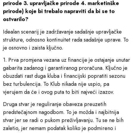
prirode 3. upravljačke prirode 4. marketinške
prirode) koje bi trebalo napraviti da bi se to
ostvarilo?
Idealan scenarij je zadržavanje sadašnje upravljačke
strukture, odnosno kontinuitet rada sadašnje uprave. To
je osnovno i zaista ključno.
1. Prva promjena vezana uz financije je ostajanje unutar
gabarita zadanog i garantiranog proračuna. Ključno je
obuzdati rast duga kluba i financijski popratiti sezonu
bez turbulencija. To Klub nikada nije uspio, pa
vjerujem da će i ovog puta to biti najveći izazov.
Druga stvar je reguliranje obaveza preuzetih
predstečajnom nagodbom. To je možda i najbitnija
stvar jer se radi o pukom preživljavanju. Tu se ne bih
zaletio, jer nemam podatak koliko je podmireno i