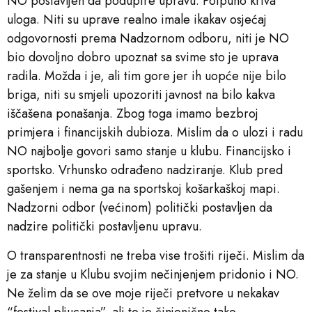
NO postavljen da podupire upravu. Potpuno kriva
uloga. Niti su uprave realno imale ikakav osjećaj
odgovornosti prema Nadzornom odboru, niti je NO
bio dovoljno dobro upoznat sa svime sto je uprava
radila. Možda i je, ali tim gore jer ih uopće nije bilo
briga, niti su smjeli upozoriti javnost na bilo kakva
iščašena ponašanja. Zbog toga imamo bezbroj
primjera i financijskih dubioza. Mislim da o ulozi i radu
NO najbolje govori samo stanje u klubu. Financijsko i
sportsko. Vrhunsko odrađeno nadziranje. Klub pred
gašenjem i nema ga na sportskoj košarkaškoj mapi.
Nadzorni odbor (većinom) politički postavljen da
nadzire politički postavljenu upravu.
O transparentnosti ne treba vise trošiti riječi. Mislim da
je za stanje u Klubu svojim nečinjenjem pridonio i NO.
Ne želim da se ove moje riječi pretvore u nekakav
“festival pljucanja”, ali to je činjenično tako.