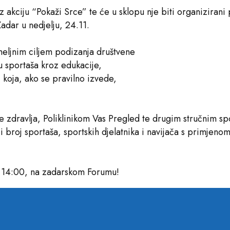
z akciju “Pokaži Srce” te će u sklopu nje biti organizirani
dar u nedjelju, 24.11.
meljnim ciljem podizanja društvene
ju sportaša kroz edukacije,
koja, ako se pravilno izvede,
je zdravlja, Poliklinikom Vas Pregled te drugim stručnim s
eći broj sportaša, sportskih djelatnika i navijača s primjen
o 14:00, na zadarskom Forumu!