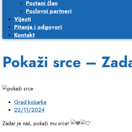
Postani član
Poslovni partneri​
Vijesti
Pitanja i odgovori
Kontakt
Pokaži srce – Zada
Grad košarke
22/11/2024
Zadar je naš, pokaži mu srce!