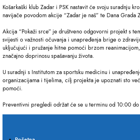
Košarkaški klub Zadar i PSK nastavit će svoju suradnju kro
navijače povodom akcije “Zadar je naš” te Dana Grada Za
Akcija “Pokaži srce” je društveno odgovorni projekt s te
svijesti o važnosti očuvanja i unapređenja brige o zdravi
uključujući i pružanje hitne pomoći brzom reanimacijom, 
značajno doprinosu spašavanju života.
U suradnji s Institutom za sportsku medicinu i unapređen
organizacijama i tijelima, cilj projekta je upoznati sto v
pomoći.
Preventivni pregledi održat će se u terminu od 10:00 d
Početna