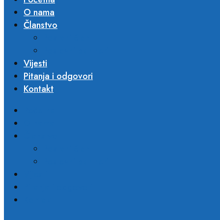
O nama
Članstvo
Postani član
Poslovni partneri​
Vijesti
Pitanja i odgovori
Kontakt
Početna
O nama
Članstvo
Postani član
Poslovni partneri​
Vijesti
Pitanja i odgovori
Kontakt