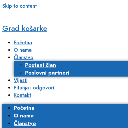
Skip to content
Grad košarke
Početna
O nama
Članstvo
Postani član
Poslovni partneri​
Vijesti
Pitanja i odgovori
Kontakt
Početna
O nama
Članstvo