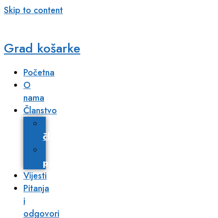
Skip to content
Grad košarke
Početna
O
nama
Članstvo
Postani
član
Poslovni
partneri​
Vijesti
Pitanja
i
odgovori