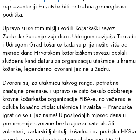
reprezentaciji Hrvatske biti potrebna gromoglasna
podrška.
Upravo su se tom mišlju vodili Košarkaški savez
Zadarske županije zajedno s Udrugom navijača Tornado
i Udrugom Grad košarke kada su prije nešto više od
mjesec dana Hrvatskom košarkaškom savezu poslali
službenu kandidaturu za organizaciju utakmice u hramu
košarke, legendarnoj dvorani Jazine u Zadru.
Dvorani su, za utakmicu takvog ranga, potrebne
značajne preinake, i upravo se zato čekalo odobrenje
krovne košarkaške organizacije FIBA-e, no večeras je
odluka konačno stigla: utakmica Hrvatska – Francuska
igrat će se u Jazinama! U posljednjih mjesec dana u
preuređenje dvorane bezbrojne su sate uložili
volonteri, zadarski ljubitelji košarke i uz podršku HKS-a
uspjeli zorno prikazati potencijal dvorane. Do 21.