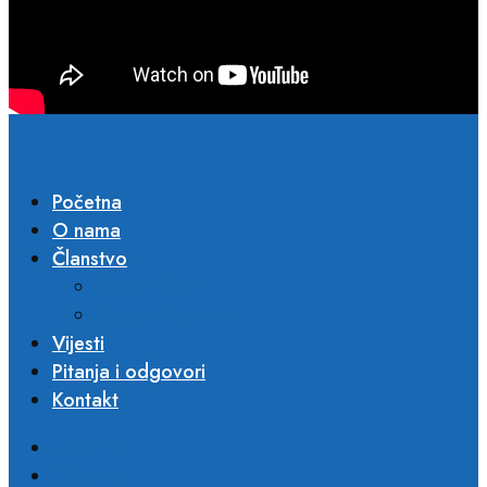
Početna
O nama
Članstvo
Postani član
Poslovni partneri​
Vijesti
Pitanja i odgovori
Kontakt
Početna
O nama