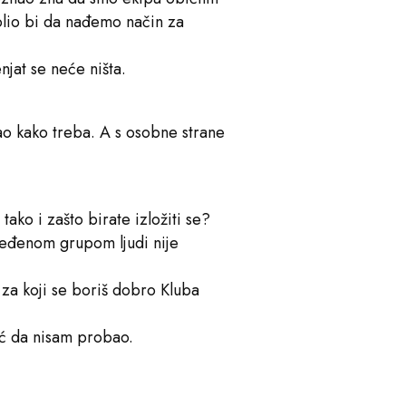
 volio bi da nađemo način za
njat se neće ništa.
jao kako treba. A s osobne strane
ako i zašto birate izložiti se?
dređenom grupom ljudi nije
 za koji se boriš dobro Kluba
reć da nisam probao.