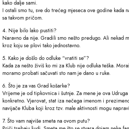
kako dalje sami.
I ostali smo tu, sve do trećeg mjeseca ove godine kada na
sa takvom pričom.
4. Nije bilo lako pustiti?
Naravno da nije. Gradili smo nešto predugo. Ali nekad mor
kroz koju se plovi tako jednostavno.
5. Kako je došlo do odluke “vratiti se”?
Kada za nešto živiš ko mi za Klub nije odluka teška. Mora
moramo probati sačuvati sto nam je dano u ruke.
6. Što je za vas Grad košarke?
Vrijeme je od tipkovnica i šutnje. Za mene je ova Udruga 
konkretno. Vjerovat, stat iza nečega imenom i prezimenom
navijače Kluba koji kroz tzv. male aktivnosti mogu naprav
7. Što vam najviše smeta na ovom putu?
Priči trebaju ljudi. Smeta me što se stvara dojam neke f