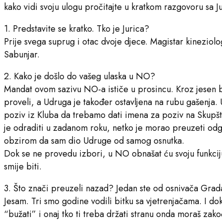
kako vidi svoju ulogu pročitajte u kratkom razgovoru sa 
1. Predstavite se kratko. Tko je Jurica?
Prije svega suprug i otac dvoje djece. Magistar kineziolo
Sabunjar.
2. Kako je došlo do vašeg ulaska u NO?
Mandat ovom sazivu NO-a ističe u prosincu. Kroz jesen bi
proveli, a Udruga je također ostavljena na rubu gašenja.
poziv iz Kluba da trebamo dati imena za poziv na Skupšti
je odraditi u zadanom roku, netko je morao preuzeti odg
obzirom da sam dio Udruge od samog osnutka.
Dok se ne provedu izbori, u NO obnašat ću svoju funkciju
smije biti.
3. Što znači preuzeli nazad? Jedan ste od osnivača Grada
Jesam. Tri smo godine vodili bitku sa vjetrenjačama. I do
“bužati” i onaj tko ti treba držati stranu onda moraš zako