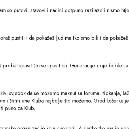
m se putevi, stavovi i načini potpuno razilaze i nismo htje
aš pustiti i da pokažeš ljudima tko smo bili i da pokažeš 
š probat spasit što se spasit da. Generacije prije borile s
živi svjedok da se možemo maknut sa foruma, tipkanja, lažn
 i štititi ime Kluba najbolje što možemo. Grad košarke je 
iti puno za Klub.
antomske organizacije koja ovo vodi. A svatko tko nas je u