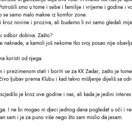
. Potrošili smo u tome i sebe i familije i vrijeme i godine i
o se samo malo makne iz komfor zone.
kroz novine i proziva, ali budemo li svi samo gledali mije
ni odbor dobiva. Zašto?
nove naknade, a kamoli još nekome tko svoj posao nije obavl
a koristi od njega.
 i prezimenom stati i boriti se za KK Zadar, zašto je tome t
čivo ljubav prema Klubu i kad takvo mišljenje dijeliš sa o
cjedilo je kroz ove godine i nas, ali kada je jedini interes
 ovoga. I ne bi mogao ni djeci jednog dana pogledat u oči i 
n sam i ja za puno više nego što sam mislio da jesam.