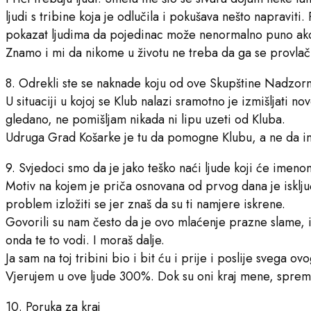
ljudi s tribine koja je odlučila i pokušava nešto napraviti
pokazat ljudima da pojedinac može nenormalno puno ak
Znamo i mi da nikome u životu ne treba da ga se provlači 
8. Odrekli ste se naknade koju od ove Skupštine Nadzor
U situaciji u kojoj se Klub nalazi sramotno je izmišljati 
gledano, ne pomišljam nikada ni lipu uzeti od Kluba.
Udruga Grad Košarke je tu da pomogne Klubu, a ne da im
9. Svjedoci smo da je jako teško naći ljude koji će imenom
Motiv na kojem je priča osnovana od prvog dana je isklju
problem izložiti se jer znaš da su ti namjere iskrene.
Govorili su nam često da je ovo mlaćenje prazne slame, is
onda te to vodi. I moraš dalje.
Ja sam na toj tribini bio i bit ću i prije i poslije svega
Vjerujem u ove ljude 300%. Dok su oni kraj mene, sprema
10. Poruka za kraj