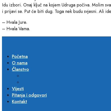
Idu izbori. Onaj ključ na kojem Udruga počiva. Molim sv
i prijavi se. Put će biti dug. Toga nek budu svjesni. Ali i
– Hvala Jure.
– Hvala Vama.
Početna
O nama
Članstvo
Postani član
Poslovni partneri​
Vijesti
Pitanja i odgovori
Kontakt