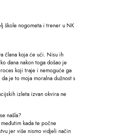
elj škole nogometa i trener u NK
a člana koja će ući. Nisu ih
liko dana nakon toga došao je
proces koji traje i nemoguće ga
 da je to moja moralna dužnost s
ijskih izleta izvan okvira ne
 se našla?
ja, međutim kada te počne
vu jer više nismo vidjeli način