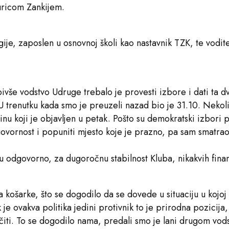
Juricom Zankijem.
gije, zaposlen u osnovnoj školi kao nastavnik TZK, te vodit
vše vodstvo Udruge trebalo je provesti izbore i dati ta dv
 U trenutku kada smo je preuzeli nazad bio je 31.10. Neko
nu koji je objavljen u petak. Pošto su demokratski izbori 
ovornost i popuniti mjesto koje je prazno, pa sam smatrao
 odgovorno, za dugoročnu stabilnost Kluba, nikakvih financ
 košarke, što se dogodilo da se dovede u situaciju u kojoj
k je ovakva politika jedini protivnik to je prirodna pozici
čiti. To se dogodilo nama, predali smo je lani drugom vodst