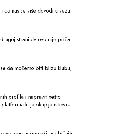
li da nas se više dovodi u vezu
drugoj strani da ovo nije priča
u se da možemo biti blizu klubu,
ih profila i napravit nešto
platforma koja okuplja istinske
poznao zna da smo ekipa običnih