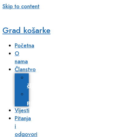
Skip to content
Grad košarke
Početna
O
nama
Članstvo
Postani
član
Poslovni
partneri​
Vijesti
Pitanja
i
odgovori