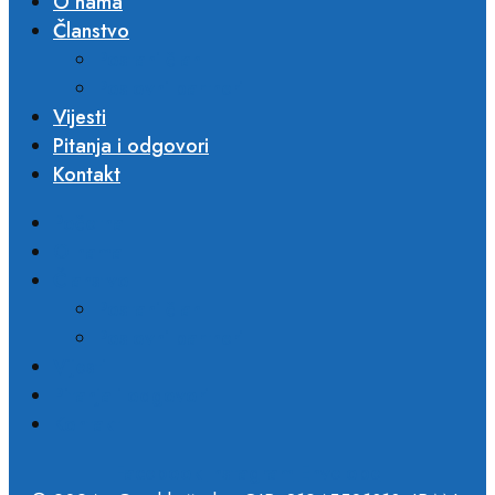
O nama
Članstvo
Postani član
Poslovni partneri​
Vijesti
Pitanja i odgovori
Kontakt
Početna
O nama
Članstvo
Postani član
Poslovni partneri​
Vijesti
Pitanja i odgovori
Kontakt
Facebook
Instagram
Envelope