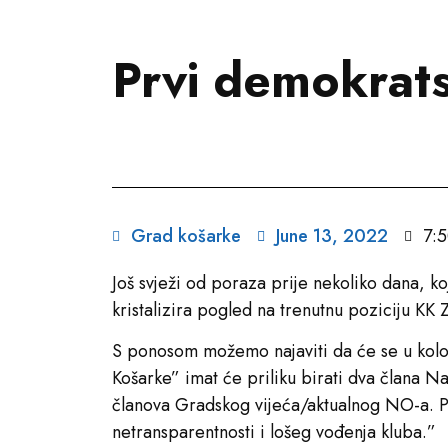
Prvi demokrats
Grad košarke
June 13, 2022
7:
Još svježi od poraza prije nekoliko dana, 
kristalizira pogled na trenutnu poziciju KK 
S ponosom možemo najaviti da će se u kolo
Košarke” imat će priliku birati dva člana N
članova Gradskog vijeća/aktualnog NO-a. P
netransparentnosti i lošeg vođenja kluba.”