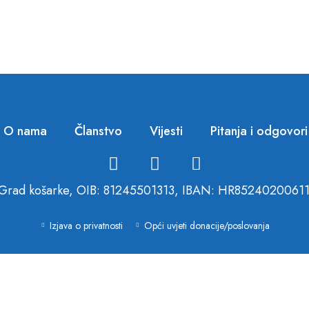
O nama
Članstvo
Vijesti
Pitanja i odgovori
Grad košarke, OIB: 81245501313, IBAN: HR852402006
Izjava o privatnosti
Opći uvjeti donacije/poslovanja