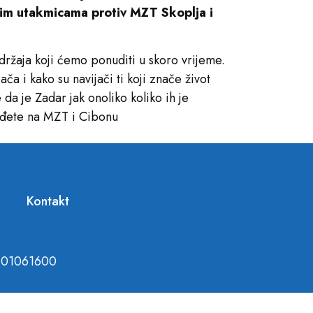
dnim utakmicama protiv MZT Skoplja i
držaja koji ćemo ponuditi u skoro vrijeme.
a i kako su navijači ti koji znače život
e da je Zadar jak onoliko koliko ih je
dođete na MZT i Cibonu
Kontakt
1101061600