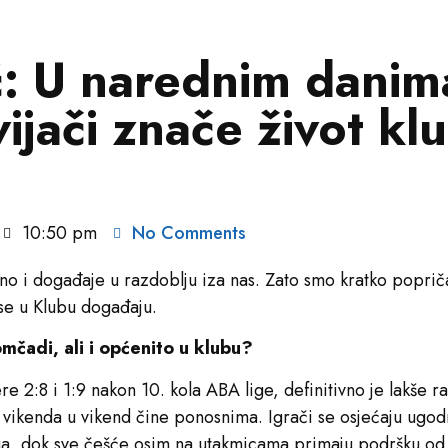
ć: U narednim danim
ijači znače život kl
10:50 pm
No Comments
jeno i događaje u razdoblju iza nas. Zato smo kratko popr
 se u Klubu događaju.
mčadi, ali i općenito u klubu?
e 2:8 i 1:9 nakon 10. kola ABA lige, definitivno je lakše r
 vikenda u vikend čine ponosnima. Igrači se osjećaju ugod
ga, dok sve češće osim na utakmicama primaju podršku od