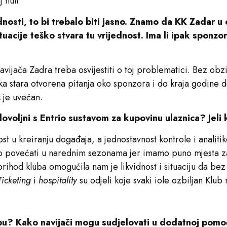
 nuli.
dnosti, to bi trebalo biti jasno. Znamo da KK Zadar u
situacije teško stvara tu vrijednost. Ima li ipak sponz
avijača Zadra treba osvijestiti o toj problematici. Bez o
eka stara otvorena pitanja oko sponzora i do kraja godine 
 je uvećan.
ovoljni s Entrio sustavom za kupovinu ulaznica? Jeli 
t u kreiranju događaja, a jednostavnost kontrole i analiti
o povećati u narednim sezonama jer imamo puno mjesta za
rihod kluba omogućila nam je likvidnost i situaciju da be
Ticketing
i
hospitality
su odjeli koje svaki iole ozbiljan Klu
ubu? Kako navijači mogu sudjelovati u dodatnoj pomo