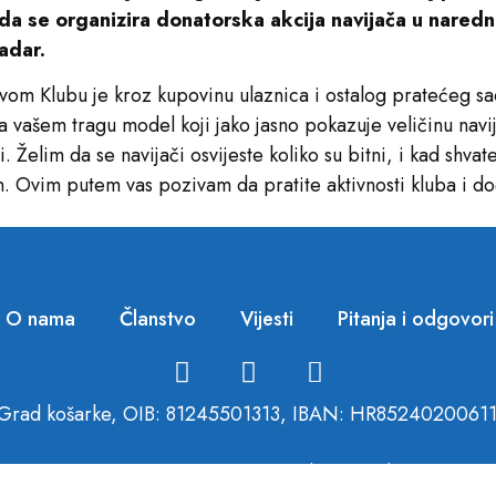
 da se organizira donatorska akcija navijača u nare
adar.
svom Klubu je kroz kupovinu ulaznica i ostalog pratećeg sa
ašem tragu model koji jako jasno pokazuje veličinu navijač
i. Želim da se navijači osvijeste koliko su bitni, i kad shvat
n. Ovim putem vas pozivam da pratite aktivnosti kluba i 
O nama
Članstvo
Vijesti
Pitanja i odgovori
Grad košarke, OIB: 81245501313, IBAN: HR852402006
Izjava o privatnosti
Opći uvjeti donacije/poslovanja