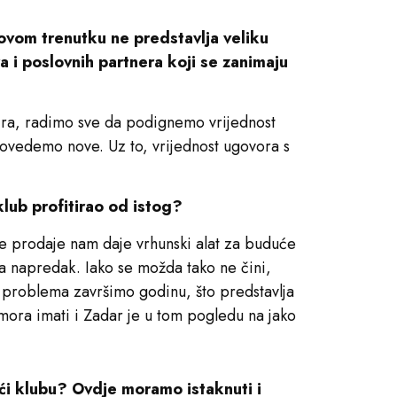
 ovom trenutku ne predstavlja veliku
ora i poslovnih partnera koji se zanimaju
bzira, radimo sve da podignemo vrijednost
dovedemo nove. Uz to, vrijednost ugovora s
klub profitirao od istog?
ke prodaje nam daje vrhunski alat za buduće
 napredak. Iako se možda tako ne čini,
z problema završimo godinu, što predstavlja
b mora imati i Zadar je u tom pogledu na jako
ći klubu? Ovdje moramo istaknuti i