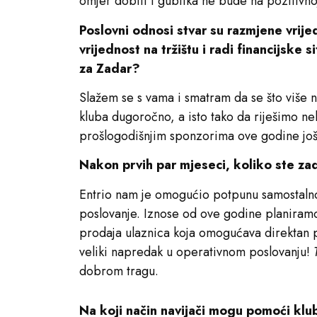
omjer dobiti i gubitka ne bude na pozitivnoj
Poslovni odnosi stvar su razmjene vrije
vrijednost na tržištu i radi financijske 
za Zadar?
Slažem se s vama i smatram da se što više n
kluba dugoročno, a isto tako da riješimo n
prošlogodišnjim sponzorima ove godine još
Nakon prvih par mjeseci, koliko ste zad
Entrio nam je omogućio potpunu samostalnos
poslovanje. Iznose od ove godine planiram
prodaja ulaznica koja omogućava direktan p
veliki napredak u operativnom poslovanju!
dobrom tragu.
Na koji način navijači mogu pomoći kl