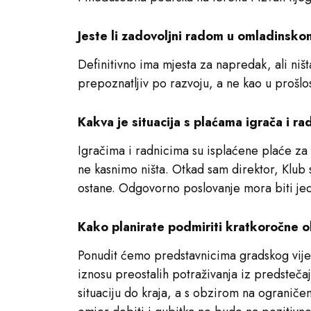
Jeste li zadovoljni radom u omladinsk
Definitivno ima mjesta za napredak, ali ni
prepoznatljiv po razvoju, a ne kao u prošlo
Kakva je situacija s plaćama igrača i r
Igračima i radnicima su isplaćene plaće za 
ne kasnimo ništa. Otkad sam direktor, Klub s
ostane. Odgovorno poslovanje mora biti je
Kako planirate podmiriti kratkoročne 
Ponudit ćemo predstavnicima gradskog vijeća
iznosu preostalih potraživanja iz predstečaj
situaciju do kraja, a s obzirom na ogranič