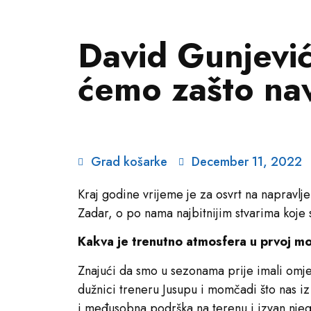
David Gunjevi
ćemo zašto nav
Grad košarke
December 11, 2022
Kraj godine vrijeme je za osvrt na napravl
Zadar, o po nama najbitnijim stvarima koje
Kakva je trenutno atmosfera u prvoj mo
Znajući da smo u sezonama prije imali omjer
dužnici treneru Jusupu i momčadi što nas iz
i međusobna podrška na terenu i izvan nje