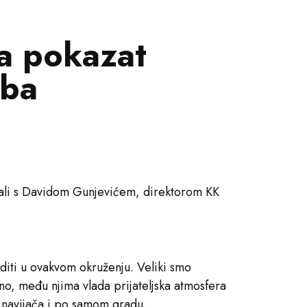
a pokazat
uba
ičali s Davidom Gunjevićem, direktorom KK
aditi u ovakvom okruženju. Veliki smo
no, među njima vlada prijateljska atmosfera
 navijača i po samom gradu.