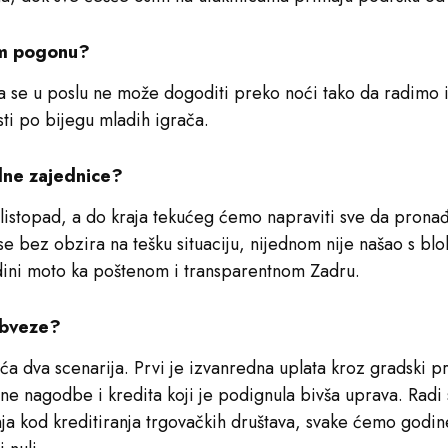
om pogonu?
šta se u poslu ne može dogoditi preko noći tako da radimo
sti po bijegu mladih igrača.
adne zajednice?
listopad, a do kraja tekućeg ćemo napraviti sve da pronađ
e bez obzira na tešku situaciju, nijednom nije našao s blo
dini moto ka poštenom i transparentnom Zadru.
obveze?
 dva scenarija. Prvi je izvanredna uplata kroz gradski pr
ne nagodbe i kredita koji je podignula bivša uprava. Radi s
enja kod kreditiranja trgovačkih društava, svake ćemo god