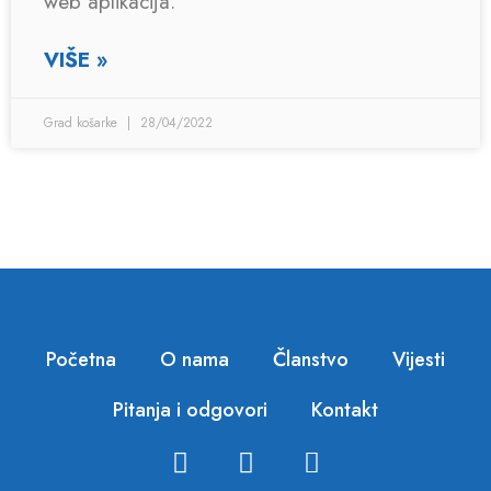
web aplikacija.
VIŠE »
Grad košarke
28/04/2022
Početna
O nama
Članstvo
Vijesti
Pitanja i odgovori
Kontakt